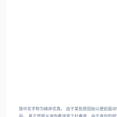
我中名字称为峰岸优真。 由于某些原因始以便前面
中。 虽正然我从迷你着迷宫之杜春音，由于身份的