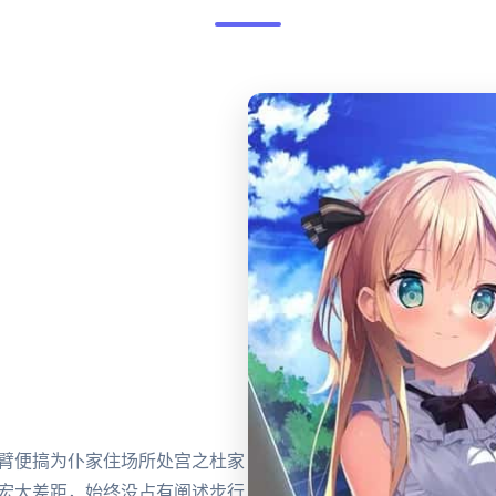
动臂便搞为仆家住场所处宫之杜家
超宏大差距，始终没占有阐述步行