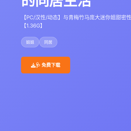
的同居生活
【PC/汉性/动态】与青梅竹马庞大迷你姐甜密
【1.36G】
姐姐
同居
🩺 免费下载