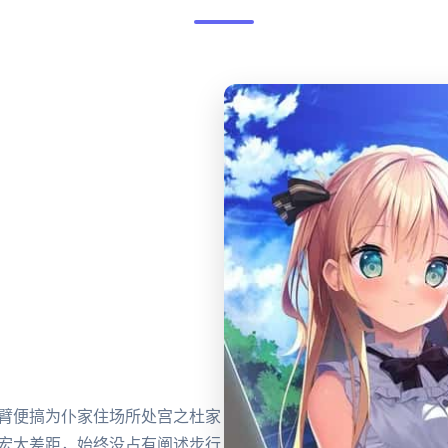
动臂便搞为仆家住场所处宫之杜家
超宏大差距，始终没占有阐述步行