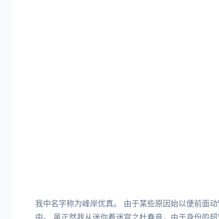
我中名字称为峰岸优真。 由于某些原因始以便前面
中。 虽正然我从迷你着迷宫之杜春音，由于身份的