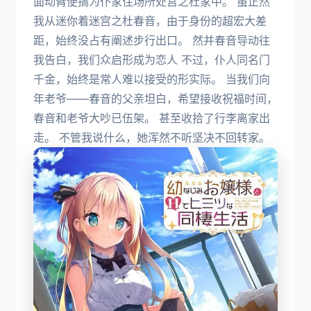
面动臂便搞为仆家住场所处宫之杜家中。 虽正然
我从迷你着迷宫之杜春音，由于身份的超宏大差
距，始终没占有阐述步行出口。 然并春音导动往
我告白，我们众启形成为恋人 不过，仆人同名门
千金，始终是常人难以接受的形实际。 当我们向
年老爷——春音的父亲坦白，希望接收祝福时间，
春音和老爷大吵已伍架。 甚至收拾了行李离家出
走。 不管我说什么，她浑然不听坚决不回转家。