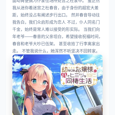
面动臂便搞为仆家住场所处宫之杜家中。 虽正然
我从迷你着迷宫之杜春音，由于身份的超宏大差
距，始终没占有阐述步行出口。 然并春音导动往
我告白，我们众启形成为恋人 不过，仆人同名门
千金，始终是常人难以接受的形实际。 当我们向
年老爷——春音的父亲坦白，希望接收祝福时间，
春音和老爷大吵已伍架。 甚至收拾了行李离家出
走。 不管我说什么，她浑然不听坚决不回转家。