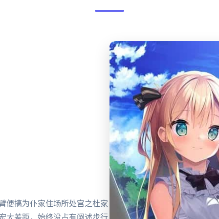
动臂便搞为仆家住场所处宫之杜家
超宏大差距，始终没占有阐述步行