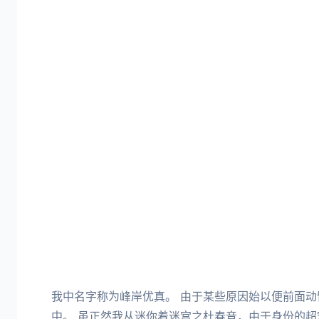
我中名字称为峰岸优真。 由于某些原因始以便前面
中。 虽正然我从迷你着迷宫之杜春音，由于身份的