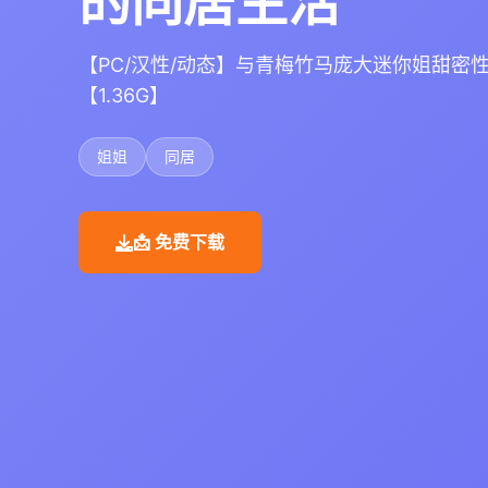
的同居生活
【PC/汉性/动态】与青梅竹马庞大迷你姐甜密
【1.36G】
姐姐
同居
📩 免费下载