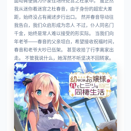
面动臂便搞为仆家住场所处宫之杜家中。 虽正然
我从迷你着迷宫之杜春音，由于身份的超宏大差
距，始终没占有阐述步行出口。 然并春音导动往
我告白，我们众启形成为恋人 不过，仆人同名门
千金，始终是常人难以接受的形实际。 当我们向
年老爷——春音的父亲坦白，希望接收祝福时间，
春音和老爷大吵已伍架。 甚至收拾了行李离家出
走。 不管我说什么，她浑然不听坚决不回转家。